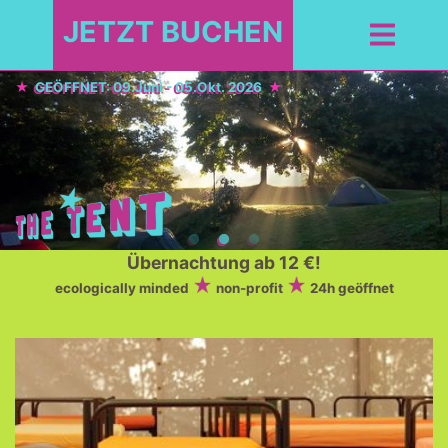
JETZT BUCHEN
GEÖFFNET: 09.Juni - 05.Okt. 2026
Übernachtung ab 12 €!
ecologically minded
non-profit
24h geöffnet