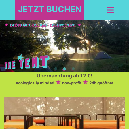
JETZT BUCHEN
GEÖFFNET: 09.Juni - 05.Okt. 2026
Übernachtung ab 12 €!
ecologically minded
non-profit
24h geöffnet