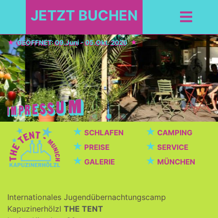
JETZT BUCHEN
GEÖFFNET: 09.Juni - 05.Okt. 2026
★
★
SCHLAFEN
CAMPING
★
★
PREISE
SERVICE
★
★
GALERIE
MÜNCHEN
Internationales Jugendübernachtungscamp
Kapuzinerhölzl
THE TENT