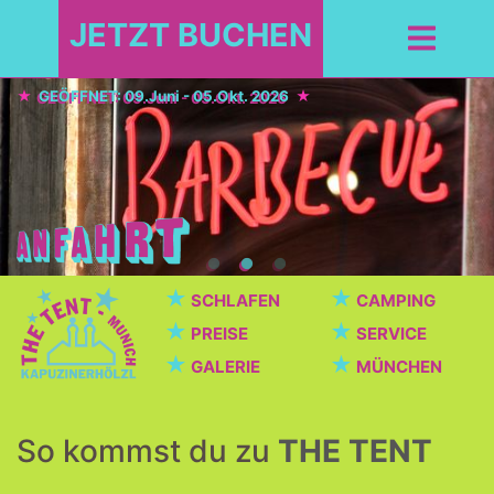
JETZT BUCHEN
GEÖFFNET: 09.Juni - 05.Okt. 2026
★
★
SCHLAFEN
CAMPING
★
★
PREISE
SERVICE
★
★
GALERIE
MÜNCHEN
So kommst du zu
THE TENT