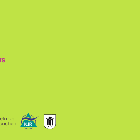
ws
eln der
ünchen