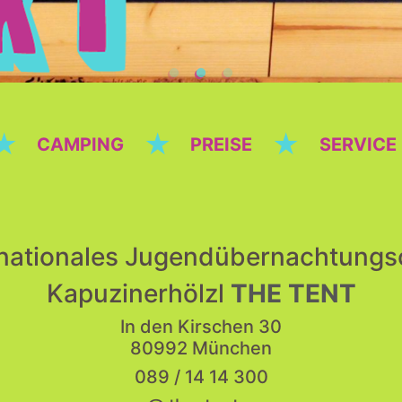
★
★
★
CAMPING
PREISE
SERVICE
rnationales Jugendübernachtung
Kapuzinerhölzl
THE TENT
In den Kirschen 30
80992 München
089 / 14 14 300