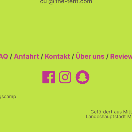
cu @ the-tent.com
AQ
/
Anfahrt
/
Kontakt
/
Über uns
/
Revie
ngscamp
Gefördert aus Mitt
Landeshauptstadt M