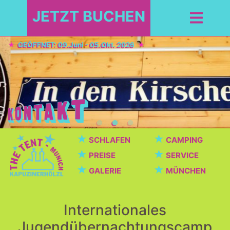
JETZT BUCHEN
GEÖFFNET: 09.Juni - 05.Okt. 2026
★
★
SCHLAFEN
CAMPING
★
★
PREISE
SERVICE
★
★
GALERIE
MÜNCHEN
Internationales
Jugendübernachtungscamp